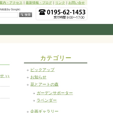
案内・アクセス
｜
最新情報・ブログ
｜
リンク
｜
お問い合せ
索(by Google)
カテゴリー
ピックアップ
らせ
>>
お知らせ
花とアートの森
ガーデンサポーター
ラベンダー
企画ギャラリー