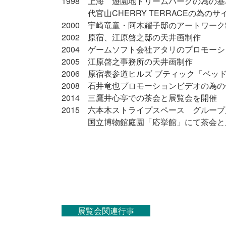
1998 上海 遊園地ドリームパークの為の
代官山CHERRY TERRACEの為のサ
2000 宇崎竜童・阿木耀子邸のアートワー
2002 原宿、江原啓之邸の天井画制作
2004 ゲームソフト会社アタリのプロモー
2005 江原啓之事務所の天井画制作
2006 原宿表参道ヒルズ ブティック「ベ
2008 石井竜也プロモーションビデオの為
2014 三鷹井心亭での茶会と展覧会を開催
2015 六本木ストライプスペース グルー
国立博物館庭園「応挙館」にて茶会と
展覧会関連行事