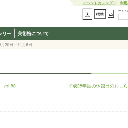
イベントカレンダー
｜
利用
サイト内検
文字の大きさを変更：
大
標準
小
ラリー
美術館について
月25日～11月6日
l.83
平成28年度の休館日のおし