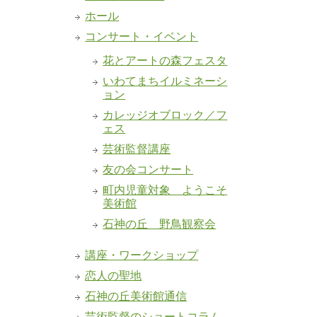
ホール
コンサート・イベント
花とアートの森フェスタ
いわてまちイルミネーシ
ョン
カレッジオブロック／フ
ェス
芸術監督講座
友の会コンサート
町内児童対象 ようこそ
美術館
石神の丘 野鳥観察会
講座・ワークショップ
恋人の聖地
石神の丘美術館通信
芸術監督のショートコラム