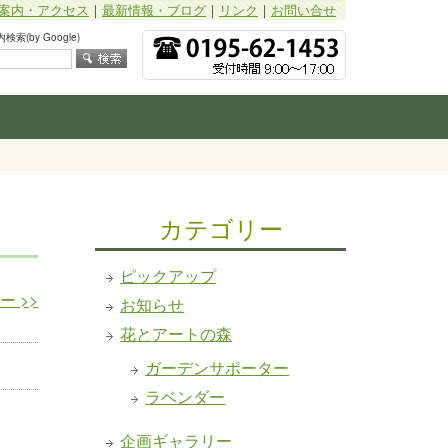
案内・アクセス
｜
最新情報・ブログ
｜
リンク
｜
お問い合せ
索(by Google)
カテゴリー
ピックアップ
リー
>>
お知らせ
花とアートの森
ガーデンサポーター
ラベンダー
企画ギャラリー