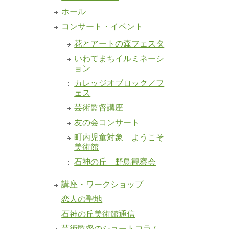
ホール
コンサート・イベント
花とアートの森フェスタ
いわてまちイルミネーシ
ョン
カレッジオブロック／フ
ェス
芸術監督講座
友の会コンサート
町内児童対象 ようこそ
美術館
石神の丘 野鳥観察会
講座・ワークショップ
恋人の聖地
石神の丘美術館通信
芸術監督のショートコラム