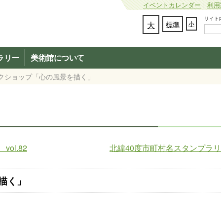
イベントカレンダー
｜
利用
サイト内検
文字の大きさを変更：
大
標準
小
ラリー
美術館について
ークショップ「心の風景を描く」
l.82
北緯40度市町村名スタンプラ
描く」