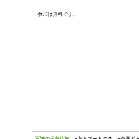
参加は無料です。
石神の丘美術館
■花とアートの森 ■企画ギ