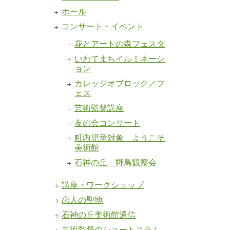
ホール
コンサート・イベント
花とアートの森フェスタ
いわてまちイルミネーシ
ョン
カレッジオブロック／フ
ェス
芸術監督講座
友の会コンサート
町内児童対象 ようこそ
美術館
石神の丘 野鳥観察会
講座・ワークショップ
恋人の聖地
石神の丘美術館通信
芸術監督のショートコラム