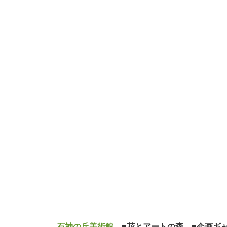
石神の丘美術館
■花とアートの森 ■企画ギ