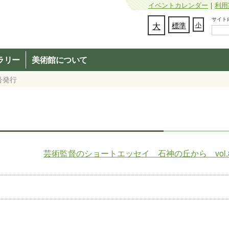
イベントカレンダー
｜
利用
サイト内検
文字の大きさを変更：
大
標準
小
ラリー
美術館について
号発行
芸術監督のショートエッセイ 石神の丘から vol.