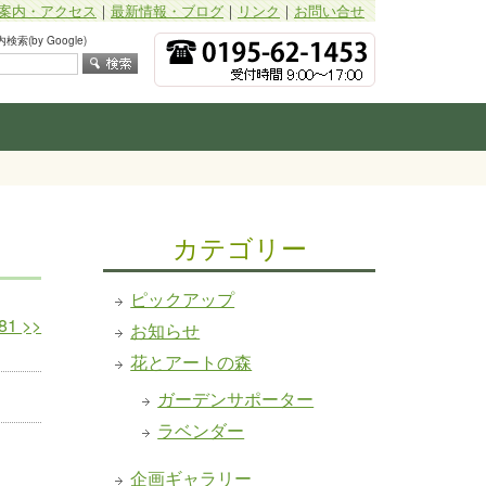
案内・アクセス
｜
最新情報・ブログ
｜
リンク
｜
お問い合せ
索(by Google)
カテゴリー
ピックアップ
81
>>
お知らせ
花とアートの森
ガーデンサポーター
ラベンダー
企画ギャラリー