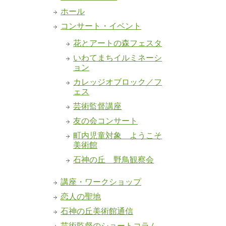
ホール
コンサート・イベント
花とアートの森フェスタ
いわてまちイルミネーシ
ョン
カレッジオブロック／フ
ェス
芸術監督講座
友の会コンサート
町内児童対象 ようこそ
美術館
石神の丘 野鳥観察会
講座・ワークショップ
恋人の聖地
石神の丘美術館通信
芸術監督のショートコラム