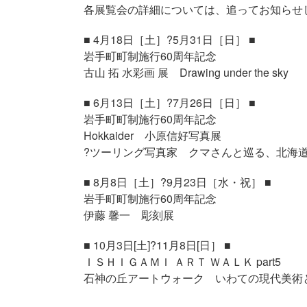
各展覧会の詳細については、追ってお知らせ
■ 4月18日［土］?5月31日［日］ ■
岩手町町制施行60周年記念
古山 拓 水彩画 展 Drawing under the sky
■ 6月13日［土］?7月26日［日］ ■
岩手町町制施行60周年記念
Hokkaider 小原信好写真展
?ツーリング写真家 クマさんと巡る、北海
■ 8月8日［土］?9月23日［水・祝］ ■
岩手町町制施行60周年記念
伊藤 馨一 彫刻展
■ 10月3日[土]?11月8日[日］ ■
ＩＳＨＩＧＡＭＩ ＡＲＴ ＷＡＬＫ part5
石神の丘アートウォーク いわての現代美術