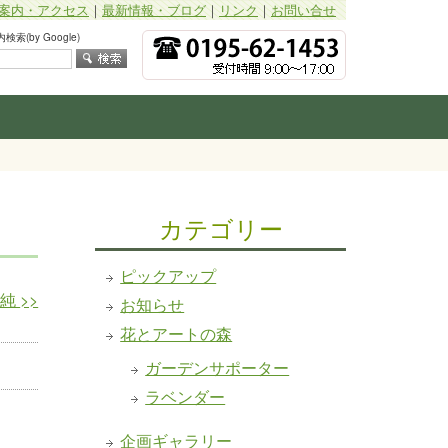
案内・アクセス
｜
最新情報・ブログ
｜
リンク
｜
お問い合せ
索(by Google)
カテゴリー
ピックアップ
藤純
>>
お知らせ
花とアートの森
ガーデンサポーター
ラベンダー
企画ギャラリー