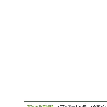
石神の丘美術館
■花とアートの森 ■企画ギ