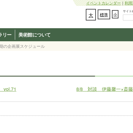
イベントカレンダー
｜
利用
サイト内検
文字の大きさを変更：
大
標準
小
ラリー
美術館について
半期の企画展スケジュール
l.71
8/8 対談 伊藤馨一×斎