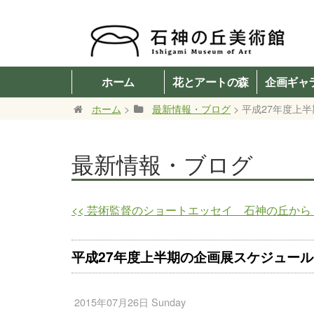
ホーム
花とアートの森
企画ギャ
ホーム
>
最新情報・ブログ
> 平成27年度上
最新情報・ブログ
<<
芸術監督のショートエッセイ 石神の丘から vo
平成27年度上半期の企画展スケジュール
2015年07月26日 Sunday