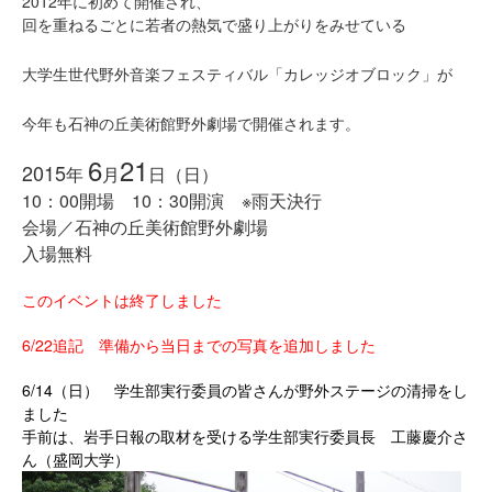
2012年に初めて開催され、
回を重ねるごとに
若者の熱気で盛り上がりをみせている
大学生世代野外音楽フェスティバル
「カレッジオブロック」が
今年も石神の丘美術館野外劇場で開催されます。
6
21
2015
年
月
日（日）
10：00開場 10：30開演 ※雨天決行
会場／石神の丘美術館野外劇場
入場無料
このイベントは終了しました
6/22追記 準備から当日までの写真を追加しました
6/14（日） 学生部実行委員の皆さんが野外ステージの清掃をし
ました
手前は、岩手日報の取材を受ける学生部実行委員長 工藤慶介さ
ん（盛岡大学）