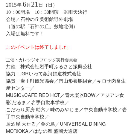
6
21
2015
年
月
日（日）
10：00開場 10：30開演 ※雨天決行
会場／石神の丘美術館野外劇場
（道の駅「石神の丘」敷地北側）
入場は無料です！
このイベントは終了しました
主催：カレッジオブロック実行委員会
共催：株式会社岩手町ふるさと振興公社
協力：IGRいわて銀河鉄道株式会社
協賛：岩手町観光協会／南山形養豚組合／キロサ肉畜生
産センター／
MUSIC×CAFE RED HOT／青木楽器BOW／アジアン食
彩 だるま／岩手自動車学校／
こだわり厨房 助六／味のみやじま／中央自動車学校／岩
手中央自動車学校／
居酒屋 大たる／金の鳥／UNIVERSAL DINING
MORIOKA／はなの舞 盛岡大通店