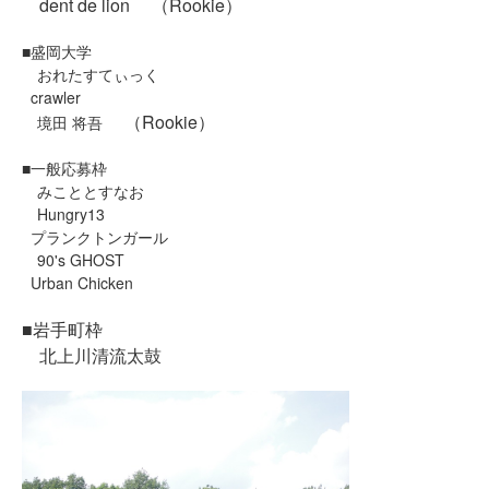
dent de lion （Rookie）
■盛岡大学
おれたすてぃっく
crawler
（Rookie）
境田 将吾
■一般応募枠
みこととすなお
Hungry13
プランクトンガール
90's GHOST
Urban Chicken
■岩手町枠
北上川清流太鼓