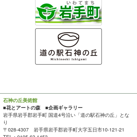
石神の丘美術館
■花とアートの森 ■企画ギャラリー
岩手県岩手郡岩手町 国道4号沿い「道の駅石神の丘」とな
り
〒028-4307 岩手県岩手郡岩手町大字五日市10-121-21
TEL：0195-62-1453