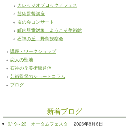
カレッジオブロック／フェス
芸術監督講座
友の会コンサート
町内児童対象 ようこそ美術館
石神の丘 野鳥観察会
講座・ワークショップ
恋人の聖地
石神の丘美術館通信
芸術監督のショートコラム
ブログ
新着ブログ
9/19～23 オータムフェスタ
2026年8月6日