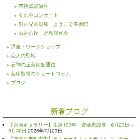
芸術監督講座
友の会コンサート
町内児童対象 ようこそ美術館
石神の丘 野鳥観察会
講座・ワークショップ
恋人の聖地
石神の丘美術館通信
芸術監督のショートコラム
ブログ
新着ブログ
【企画ギャラリー】生誕100年 齋藤忠誠展 6月20日～
8月30日
2026年7月29日
【前売り券販売中】ラトゥール・カルテット コンサー