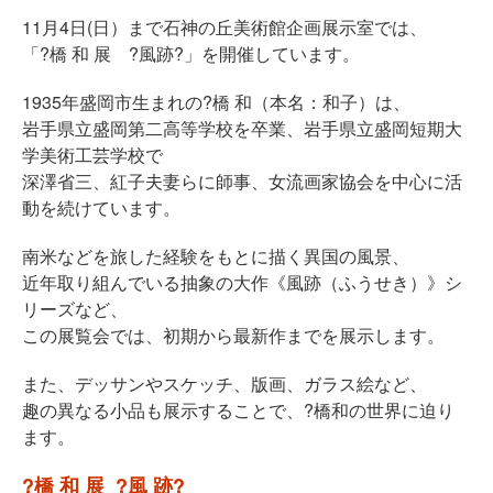
11月4日(日）まで石神の丘美術館企画展示室では、
「?橋 和 展 ?風跡?」を開催しています。
1935年盛岡市生まれの?橋 和（本名：和子）は、
岩手県立盛岡第二高等学校を卒業、岩手県立盛岡短期大
学美術工芸学校で
深澤省三、紅子夫妻らに師事、女流画家協会を中心に活
動を続けています。
南米などを旅した経験をもとに描く異国の風景、
近年取り組んでいる抽象の大作《風跡（ふうせき）》シ
リーズなど、
この展覧会では、初期から最新作までを展示します。
また、デッサンやスケッチ、版画、ガラス絵など、
趣の異なる小品も展示することで、?橋和の世界に迫り
ます。
?橋 和 展 ?風 跡?