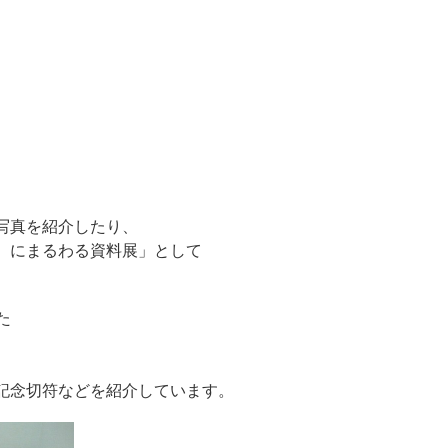
。
写真を紹介したり、
）にまるわる資料展」として
た
、
記念切符などを紹介しています。