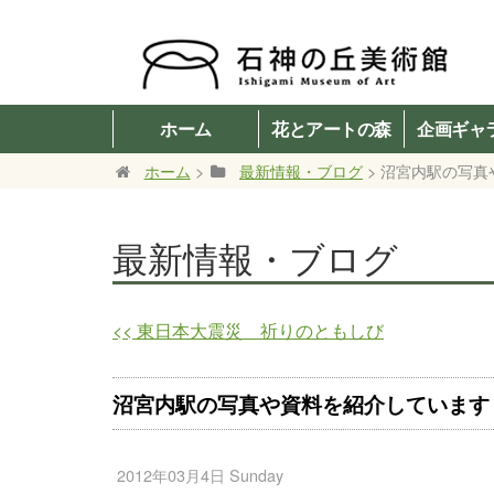
ホーム
花とアートの森
企画ギャ
ホーム
>
最新情報・ブログ
> 沼宮内駅の写
最新情報・ブログ
<<
東日本大震災 祈りのともしび
沼宮内駅の写真や資料を紹介しています
2012年03月4日 Sunday