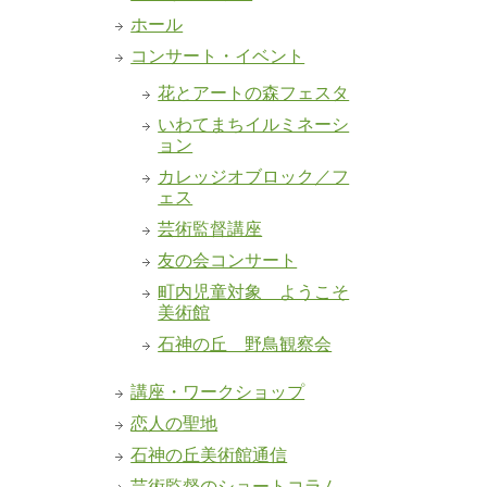
ホール
コンサート・イベント
花とアートの森フェスタ
いわてまちイルミネーシ
ョン
カレッジオブロック／フ
ェス
芸術監督講座
友の会コンサート
町内児童対象 ようこそ
美術館
石神の丘 野鳥観察会
講座・ワークショップ
恋人の聖地
石神の丘美術館通信
芸術監督のショートコラム