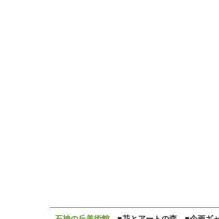
石神の丘美術館
■花とアートの森 ■企画ギ