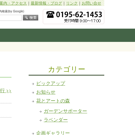
案内・アクセス
｜
最新情報・ブログ
｜
リンク
｜
お問い合せ
索(by Google)
カテゴリー
ピックアップ
発行
>>
お知らせ
花とアートの森
ガーデンサポーター
ラベンダー
企画ギャラリー