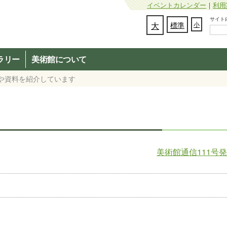
イベントカレンダー
｜
利用
サイト内検
文字の大きさを変更：
大
標準
小
ラリー
美術館について
真や資料を紹介しています
美術館通信111号