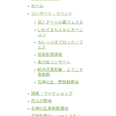
ホール
コンサート・イベント
花とアートの森フェスタ
いわてまちイルミネーシ
ョン
カレッジオブロック／フ
ェス
芸術監督講座
友の会コンサート
町内児童対象 ようこそ
美術館
石神の丘 野鳥観察会
講座・ワークショップ
恋人の聖地
石神の丘美術館通信
芸術監督のショートコラム