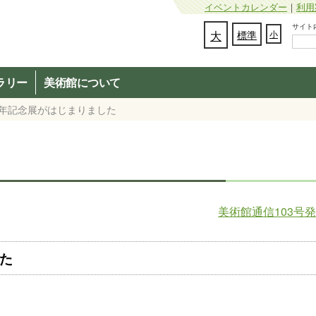
イベントカレンダー
｜
利用
サイト内検
文字の大きさを変更：
大
標準
小
ラリー
美術館について
周年記念展がはじまりました
美術館通信103号
た