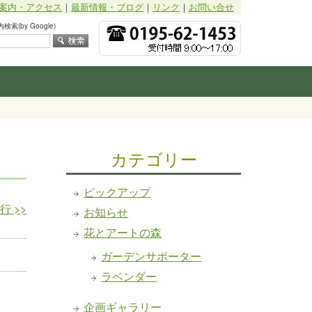
案内・アクセス
｜
最新情報・ブログ
｜
リンク
｜
お問い合せ
索(by Google)
カテゴリー
ピックアップ
発行
>>
お知らせ
花とアートの森
ガーデンサポーター
ラベンダー
企画ギャラリー