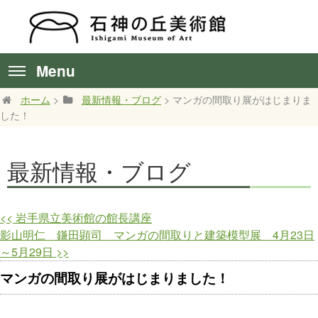
Menu
ホーム
>
最新情報・ブログ
> マンガの間取り展がはじまりま
した！
最新情報・ブログ
<<
岩手県立美術館の館長講座
影山明仁 鎌田顕司 マンガの間取りと建築模型展 4月23日
～5月29日
>>
マンガの間取り展がはじまりました！