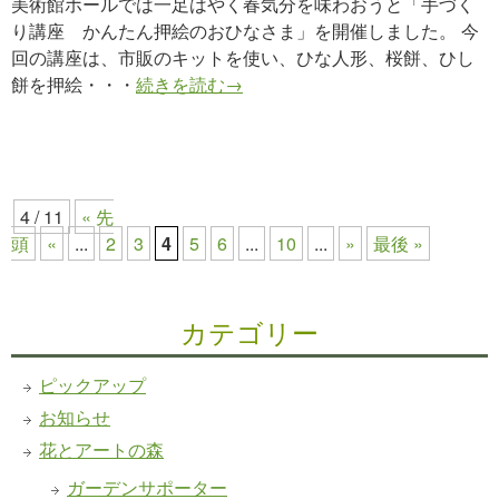
美術館ホールでは一足はやく春気分を味わおうと「手づく
り講座 かんたん押絵のおひなさま」を開催しました。 今
回の講座は、市販のキットを使い、ひな人形、桜餅、ひし
餅を押絵・・・
続きを読む→
4 / 11
« 先
頭
«
...
2
3
4
5
6
...
10
...
»
最後 »
カテゴリー
ピックアップ
お知らせ
花とアートの森
ガーデンサポーター