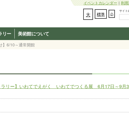
イベントカレンダー
｜
利用
サイト内検
文字の大きさを変更：
大
標準
小
ラリー
美術館について
せ】6/10～通常開館
ラリー】いわてでえがく いわてでつくる展 6月17日～9月