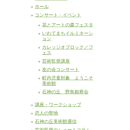
ホール
コンサート・イベント
花とアートの森フェスタ
いわてまちイルミネーシ
ョン
カレッジオブロック／フ
ェス
芸術監督講座
友の会コンサート
町内児童対象 ようこそ
美術館
石神の丘 野鳥観察会
講座・ワークショップ
恋人の聖地
石神の丘美術館通信
芸術監督のショートコラム