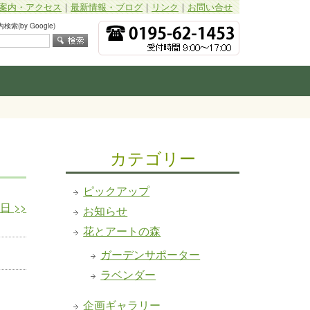
案内・アクセス
｜
最新情報・ブログ
｜
リンク
｜
お問い合せ
索(by Google)
カテゴリー
ピックアップ
3日
>>
お知らせ
花とアートの森
ガーデンサポーター
ラベンダー
企画ギャラリー