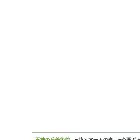
石神の丘美術館
■花とアートの森 ■企画ギ