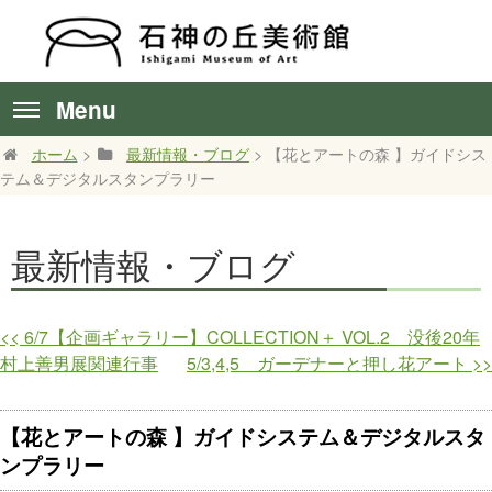
Menu
ホーム
>
最新情報・ブログ
> 【花とアートの森 】ガイドシス
テム＆デジタルスタンプラリー
最新情報・ブログ
<<
6/7【企画ギャラリー】COLLECTION＋ VOL.2 没後20年
村上善男展関連行事
5/3,4,5 ガーデナーと押し花アート
>>
【花とアートの森 】ガイドシステム＆デジタルスタ
ンプラリー