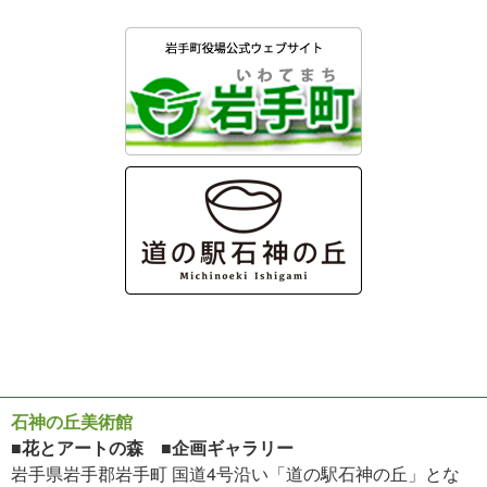
石神の丘美術館
■花とアートの森 ■企画ギャラリー
岩手県岩手郡岩手町 国道4号沿い「道の駅石神の丘」とな