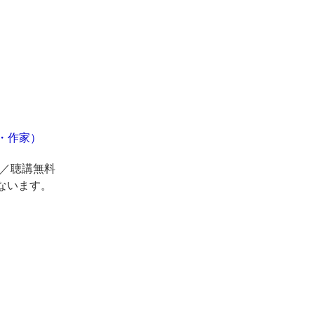
・作家）
ール／聴講無料
ないます。