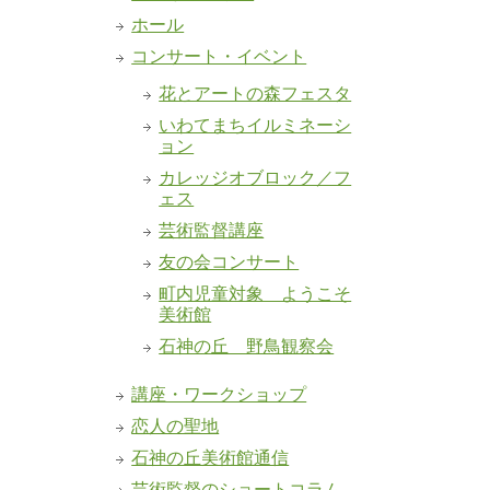
ホール
コンサート・イベント
花とアートの森フェスタ
いわてまちイルミネーシ
ョン
カレッジオブロック／フ
ェス
芸術監督講座
友の会コンサート
町内児童対象 ようこそ
美術館
石神の丘 野鳥観察会
講座・ワークショップ
恋人の聖地
石神の丘美術館通信
芸術監督のショートコラム