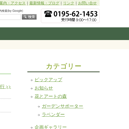
案内・アクセス
｜
最新情報・ブログ
｜
リンク
｜
お問い合せ
索(by Google)
カテゴリー
ピックアップ
発行
>>
お知らせ
花とアートの森
ガーデンサポーター
ラベンダー
企画ギャラリー