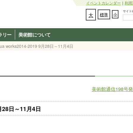
イベントカレンダー
｜
利用
サイト内検
文字の大きさを変更：
大
標準
小
ラリー
美術館について
 works2014-2019 9月28日～11月4日
美術館通信198号
9月28日～11月4日