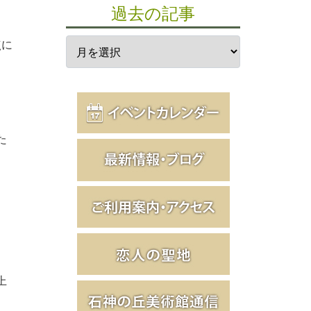
過去の記事
点に
た
上