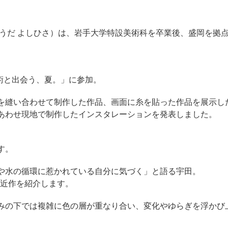
（うだ よしひさ）は、岩手大学特設美術科を卒業後、盛岡を拠
術と出会う、夏。」に参加。
を縫い合わせて制作した作品、画面に糸を貼った作品を展示し
あわせ現地で制作したインスタレーションを発表しました。
す。
や水の循環に惹かれている自分に気づく」と語る宇田。
に近作を紹介します。
みの下では複雑に色の層が重なり合い、変化やゆらぎを浮かび