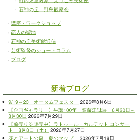
町内児童対象 ようこそ美術館
石神の丘 野鳥観察会
講座・ワークショップ
恋人の聖地
石神の丘美術館通信
芸術監督のショートコラム
ブログ
新着ブログ
9/19～23 オータムフェスタ
2026年8月6日
【企画ギャラリー】生誕100年 齋藤忠誠展 6月20日～
8月30日
2026年7月29日
【前売り券販売中】ラトゥール・カルテット コンサー
ト 8月8日（土）
2026年7月27日
花とアートの森 夏のマップ
2026年7月18日