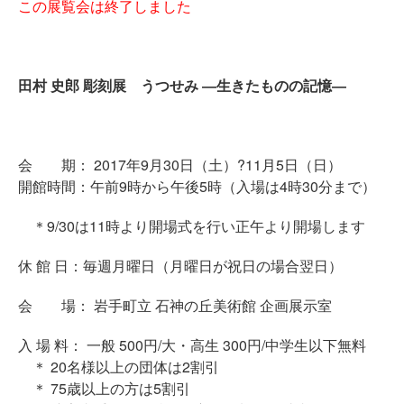
この展覧会は終了しました
田村 史郎 彫刻展 うつせみ ―生きたものの記憶―
会 期： 2017年9月30日（土）?11月5日（日）
開館時間：午前9時から午後5時（入場は4時30分まで）
＊9/30は11時より開場式を行い正午より開場します
休 館 日：毎週月曜日（月曜日が祝日の場合翌日）
会 場： 岩手町立 石神の丘美術館 企画展示室
入 場 料： 一般 500円/大・高生 300円/中学生以下無料
＊ 20名様以上の団体は2割引
＊ 75歳以上の方は5割引