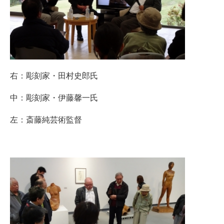
右：彫刻家・田村史郎氏
中：彫刻家・伊藤馨一氏
左：斎藤純芸術監督