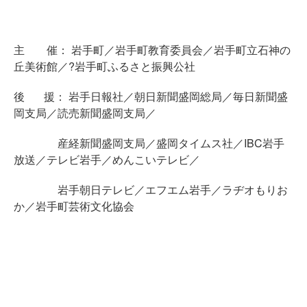
主 催： 岩手町／岩手町教育委員会／岩手町立石神の
丘美術館／?岩手町ふるさと振興公社
後 援： 岩手日報社／朝日新聞盛岡総局／毎日新聞盛
岡支局／読売新聞盛岡支局／
産経新聞盛岡支局／盛岡タイムス社／IBC岩手
放送／テレビ岩手／めんこいテレビ／
岩手朝日テレビ／エフエム岩手／ラヂオもりお
か／岩手町芸術文化協会