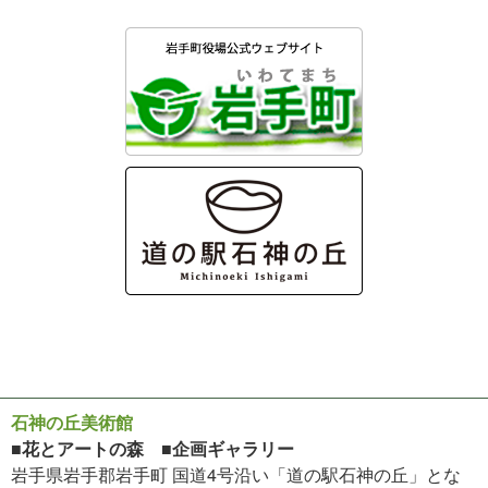
石神の丘美術館
■花とアートの森 ■企画ギャラリー
岩手県岩手郡岩手町 国道4号沿い「道の駅石神の丘」とな