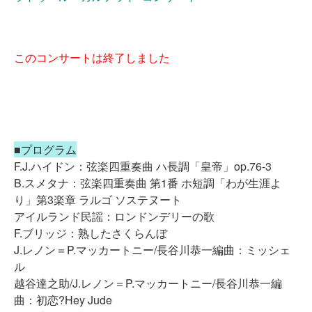
このコンサートは終了しました
■プログラム
F.J.ハイドン：弦楽四重奏曲 ハ長調「皇帝」op.76-3
B.スメタナ：弦楽四重奏曲 第1番 ホ短調「わが生涯よ
り」第3楽章 ラルゴ ソステヌート
アイルランド民謡：ロンドンデリーの歌
F.ブリッジ：熟したさくらんぼ
J.レノン＝P.マッカートニー/長谷川恭一編曲：ミッシェ
ル
越谷達之助/J.レノン＝P.マッカートニー/長谷川恭一編
曲：初恋?Hey Jude