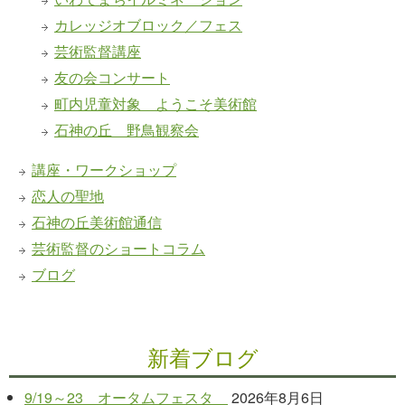
カレッジオブロック／フェス
芸術監督講座
友の会コンサート
町内児童対象 ようこそ美術館
石神の丘 野鳥観察会
講座・ワークショップ
恋人の聖地
石神の丘美術館通信
芸術監督のショートコラム
ブログ
新着ブログ
9/19～23 オータムフェスタ
2026年8月6日