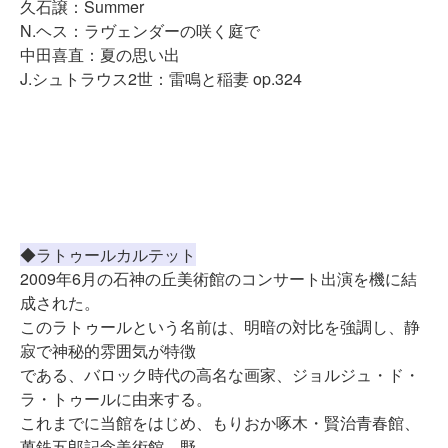
久石譲：Summer
N.ヘス：ラヴェンダーの咲く庭で
中田喜直：夏の思い出
J.シュトラウス2世：雷鳴と稲妻 op.324
◆ラトゥールカルテット
2009年6月の石神の丘美術館のコンサート出演を機に結
成された。
このラトゥールという名前は、明暗の対比を強調し、静
寂で神秘的雰囲気が特徴
である、バロック時代の高名な画家、ジョルジュ・ド・
ラ・トゥールに由来する。
これまでに当館をはじめ、もりおか啄木・賢治青春館、
萬鉄五郎記念美術館、野