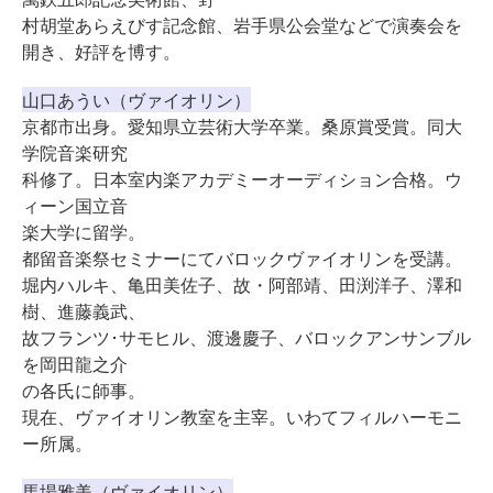
村胡堂あらえびす記念館、岩手県公会堂などで演奏会を
開き、好評を博す。
山口あうい（ヴァイオリン）
京都市出身。愛知県立芸術大学卒業。桑原賞受賞。同大
学院音楽研究
科修了。日本室内楽アカデミーオーディション合格。ウ
ィーン国立音
楽大学に留学。
都留音楽祭セミナーにてバロックヴァイオリンを受講。
堀内ハルキ、亀田美佐子、故・阿部靖、田渕洋子、澤和
樹、進藤義武、
故フランツ･サモヒル、渡邊慶子、バロックアンサンブル
を岡田龍之介
の各氏に師事。
現在、ヴァイオリン教室を主宰。いわてフィルハーモニ
ー所属。
馬場雅美（ヴァイオリン）