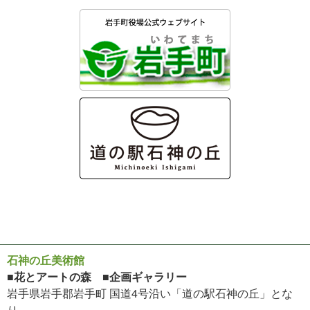
石神の丘美術館
■花とアートの森 ■企画ギャラリー
岩手県岩手郡岩手町 国道4号沿い「道の駅石神の丘」とな
り