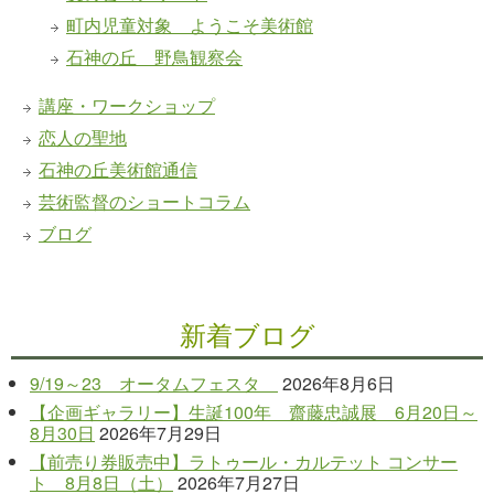
町内児童対象 ようこそ美術館
石神の丘 野鳥観察会
講座・ワークショップ
恋人の聖地
石神の丘美術館通信
芸術監督のショートコラム
ブログ
新着ブログ
9/19～23 オータムフェスタ
2026年8月6日
【企画ギャラリー】生誕100年 齋藤忠誠展 6月20日～
8月30日
2026年7月29日
【前売り券販売中】ラトゥール・カルテット コンサー
ト 8月8日（土）
2026年7月27日