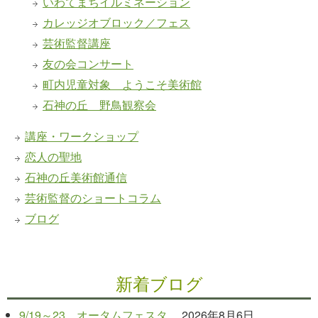
いわてまちイルミネーション
カレッジオブロック／フェス
芸術監督講座
友の会コンサート
町内児童対象 ようこそ美術館
石神の丘 野鳥観察会
講座・ワークショップ
恋人の聖地
石神の丘美術館通信
芸術監督のショートコラム
ブログ
新着ブログ
9/19～23 オータムフェスタ
2026年8月6日