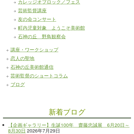
カレッジオブロック／フェス
芸術監督講座
友の会コンサート
町内児童対象 ようこそ美術館
石神の丘 野鳥観察会
講座・ワークショップ
恋人の聖地
石神の丘美術館通信
芸術監督のショートコラム
ブログ
新着ブログ
【企画ギャラリー】生誕100年 齋藤忠誠展 6月20日～
8月30日
2026年7月29日