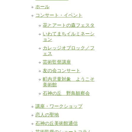
ホール
コンサート・イベント
花とアートの森フェスタ
いわてまちイルミネーシ
ョン
カレッジオブロック／フ
ェス
芸術監督講座
友の会コンサート
町内児童対象 ようこそ
美術館
石神の丘 野鳥観察会
講座・ワークショップ
恋人の聖地
石神の丘美術館通信
芸術監督のショートコラム