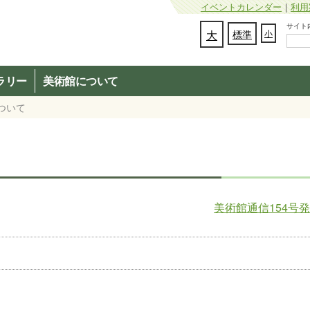
イベントカレンダー
｜
利用
サイト内検
文字の大きさを変更：
大
標準
小
ラリー
美術館について
ついて
美術館通信154号