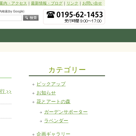
案内・アクセス
｜
最新情報・ブログ
｜
リンク
｜
お問い合せ
索(by Google)
カテゴリー
ピックアップ
発行
>>
お知らせ
花とアートの森
ガーデンサポーター
ラベンダー
企画ギャラリー