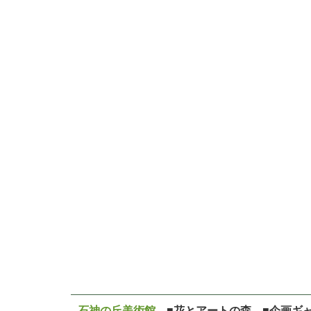
石神の丘美術館
■花とアートの森 ■企画ギ