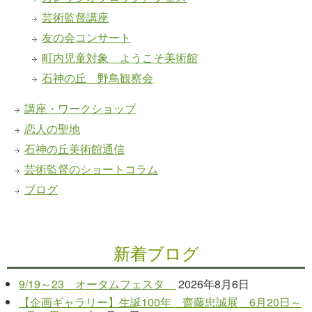
芸術監督講座
友の会コンサート
町内児童対象 ようこそ美術館
石神の丘 野鳥観察会
講座・ワークショップ
恋人の聖地
石神の丘美術館通信
芸術監督のショートコラム
ブログ
新着ブログ
9/19～23 オータムフェスタ
2026年8月6日
【企画ギャラリー】生誕100年 齋藤忠誠展 6月20日～