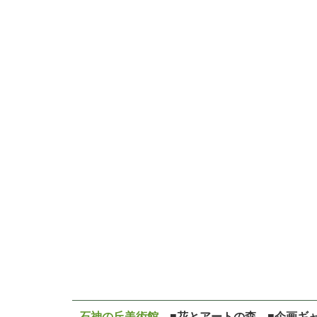
石神の丘美術館
■花とアートの森 ■企画ギ