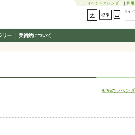
イベントカレンダー
｜
利用
サイト内検
文字の大きさを変更：
大
標準
小
ラリー
美術館について
ー
6/25のラベン