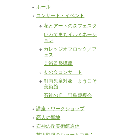
ホール
コンサート・イベント
花とアートの森フェスタ
いわてまちイルミネーシ
ョン
カレッジオブロック／フ
ェス
芸術監督講座
友の会コンサート
町内児童対象 ようこそ
美術館
石神の丘 野鳥観察会
講座・ワークショップ
恋人の聖地
石神の丘美術館通信
芸術監督のショートコラム