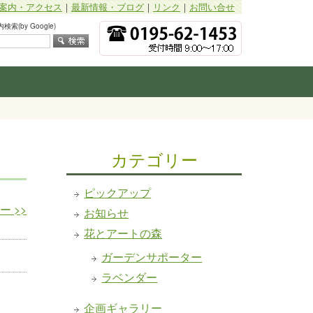
案内・アクセス
｜
最新情報・ブログ
｜
リンク
｜
お問い合せ
索(by Google)
カテゴリー
ピックアップ
ダー
>>
お知らせ
花とアートの森
ガーデンサポーター
ラベンダー
企画ギャラリー