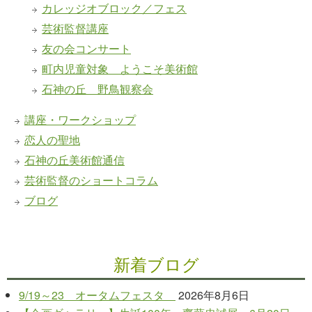
カレッジオブロック／フェス
芸術監督講座
友の会コンサート
町内児童対象 ようこそ美術館
石神の丘 野鳥観察会
講座・ワークショップ
恋人の聖地
石神の丘美術館通信
芸術監督のショートコラム
ブログ
新着ブログ
9/19～23 オータムフェスタ
2026年8月6日