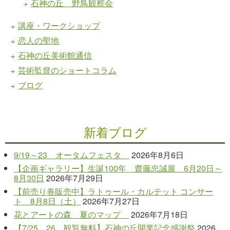
石神の丘 野鳥観察会
講座・ワークショップ
恋人の聖地
石神の丘美術館通信
芸術監督のショートコラム
ブログ
新着ブログ
9/19～23 オータムフェスタ
2026年8月6日
【企画ギャラリー】生誕100年 齋藤忠誠展 6月20日～
8月30日
2026年7月29日
【前売り券販売中】ラトゥール・カルテット コンサー
ト 8月8日（土）
2026年7月27日
花とアートの森 夏のマップ
2026年7月18日
【7/25、26 観覧無料】石神の丘開業記念感謝祭
2026