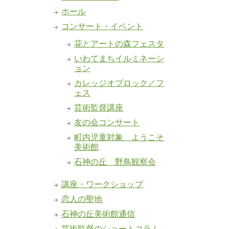
ホール
コンサート・イベント
花とアートの森フェスタ
いわてまちイルミネーシ
ョン
カレッジオブロック／フ
ェス
芸術監督講座
友の会コンサート
町内児童対象 ようこそ
美術館
石神の丘 野鳥観察会
講座・ワークショップ
恋人の聖地
石神の丘美術館通信
芸術監督のショートコラム