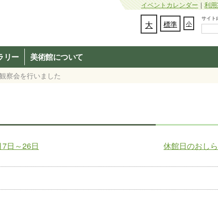
イベントカレンダー
｜
利用
サイト内検
文字の大きさを変更：
大
標準
小
ラリー
美術館について
野鳥観察会を行いました
7日～26日
休館日のおし