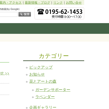
案内・アクセス
｜
最新情報・ブログ
｜
リンク
｜
お問い合せ
索(by Google)
カテゴリー
ピックアップ
らせ
>>
お知らせ
花とアートの森
ガーデンサポーター
ラベンダー
企画ギャラリー