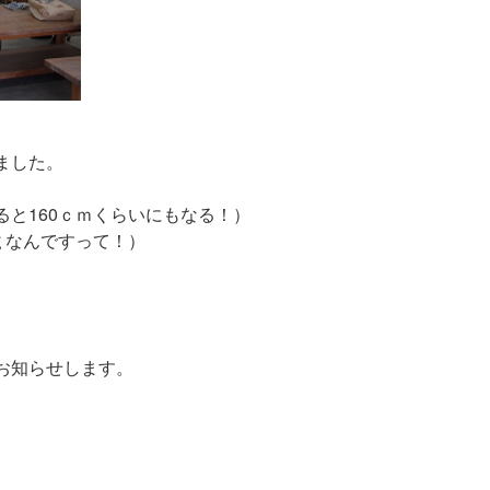
ました。
と160ｃｍくらいにもなる！）
ｇなんですって！）
お知らせします。