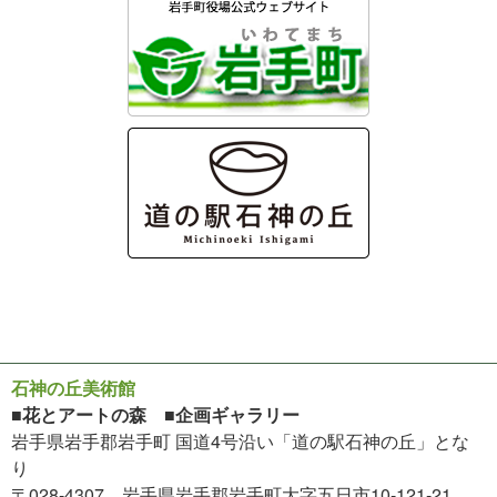
石神の丘美術館
■花とアートの森 ■企画ギャラリー
岩手県岩手郡岩手町 国道4号沿い「道の駅石神の丘」とな
り
〒028-4307 岩手県岩手郡岩手町大字五日市10-121-21