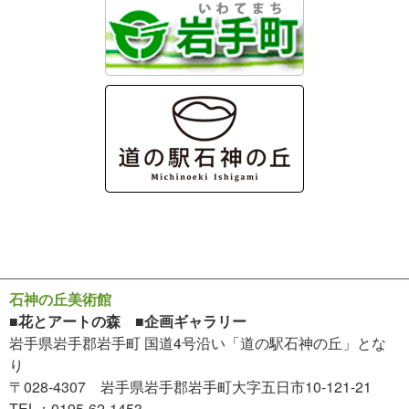
石神の丘美術館
■花とアートの森 ■企画ギャラリー
岩手県岩手郡岩手町 国道4号沿い「道の駅石神の丘」とな
り
〒028-4307 岩手県岩手郡岩手町大字五日市10-121-21
TEL：0195-62-1453