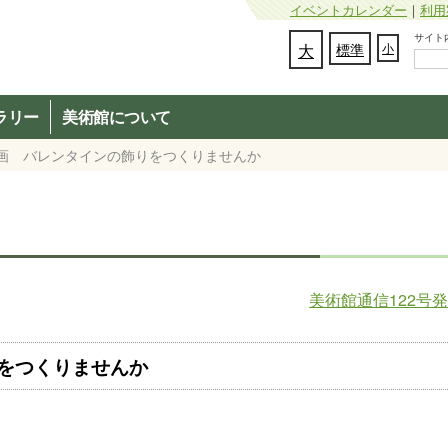
イベントカレンダー
｜
利用
サイト内検
文字の大きさを変更：
大
標準
小
ラリー
美術館について
企画 バレンタインの飾りをつくりませんか
美術館通信122号
をつくりませんか