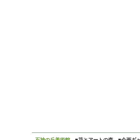
石神の丘美術館
■花とアートの森 ■企画ギ