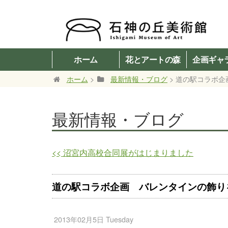
ホーム
花とアートの森
企画ギャ
ホーム
>
最新情報・ブログ
> 道の駅コラボ
最新情報・ブログ
<<
沼宮内高校合同展がはじまりました
道の駅コラボ企画 バレンタインの飾り
2013年02月5日 Tuesday