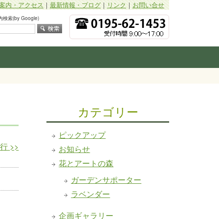
案内・アクセス
｜
最新情報・ブログ
｜
リンク
｜
お問い合せ
索(by Google)
カテゴリー
ピックアップ
発行
>>
お知らせ
花とアートの森
ガーデンサポーター
ラベンダー
企画ギャラリー