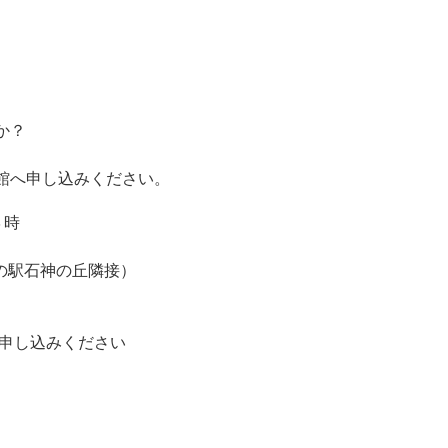
か？
館へ申し込みください。
３時
の駅石神の丘隣接）
3へ申し込みください