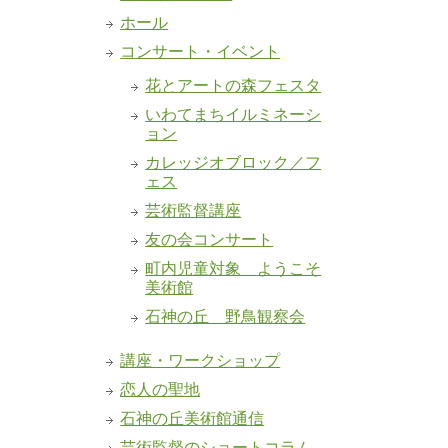
ホール
コンサート・イベント
花とアートの森フェスタ
いわてまちイルミネーシ
ョン
カレッジオブロック／フ
ェス
芸術監督講座
友の会コンサート
町内児童対象 ようこそ
美術館
石神の丘 野鳥観察会
講座・ワークショップ
恋人の聖地
石神の丘美術館通信
芸術監督のショートコラム