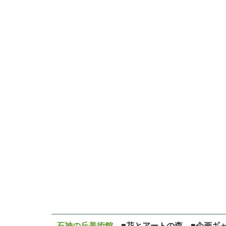
石神の丘美術館
■花とアートの森 ■企画ギ