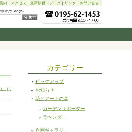
案内・アクセス
｜
最新情報・ブログ
｜
リンク
｜
お問い合せ
索(by Google)
カテゴリー
ピックアップ
日）
>>
お知らせ
花とアートの森
ガーデンサポーター
ラベンダー
企画ギャラリー