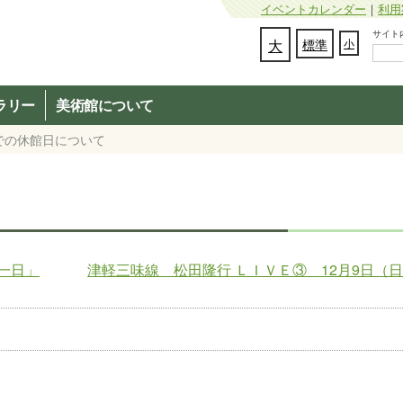
イベントカレンダー
｜
利用
サイト内検
文字の大きさを変更：
大
標準
小
ラリー
美術館について
までの休館日について
一日」
津軽三味線 松田隆行 ＬＩＶＥ③ 12月9日（