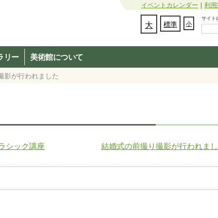
イベントカレンダー
｜
利用
サイト内検
文字の大きさを変更：
大
標準
小
ラリー
美術館について
り撮影が行われました
ラシック講座
結婚式の前撮り撮影が行われま