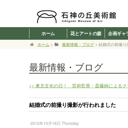
ホーム
花とアートの森
企画ギャ
ホーム
>
最新情報・ブログ
> 結婚式の前撮
最新情報・ブログ
<<
東北文化の日！ 芸術監督・斎藤純によるク
結婚式の前撮り撮影が行われました
2012年10月18日 Thursday