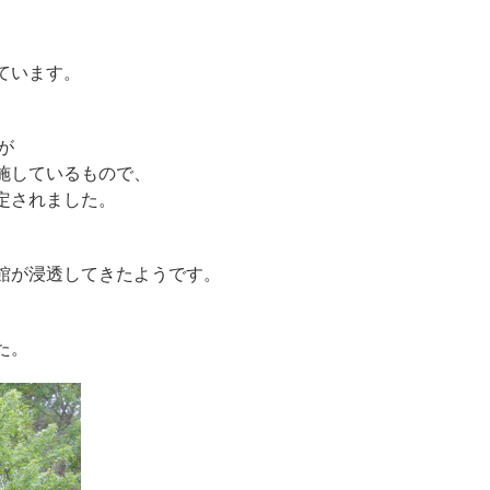
ています。
が
施しているもので、
定されました。
、
館が浸透してきたようです。
た。