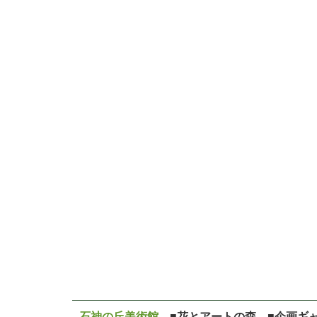
石神の丘美術館
■花とアートの森 ■企画ギ