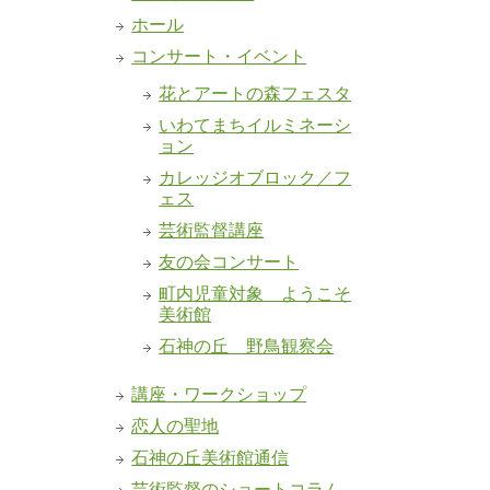
ホール
コンサート・イベント
花とアートの森フェスタ
いわてまちイルミネーシ
ョン
カレッジオブロック／フ
ェス
芸術監督講座
友の会コンサート
町内児童対象 ようこそ
美術館
石神の丘 野鳥観察会
講座・ワークショップ
恋人の聖地
石神の丘美術館通信
芸術監督のショートコラム