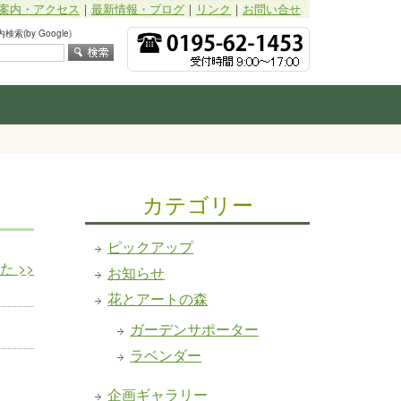
案内・アクセス
｜
最新情報・ブログ
｜
リンク
｜
お問い合せ
索(by Google)
カテゴリー
ピックアップ
した
>>
お知らせ
花とアートの森
ガーデンサポーター
ラベンダー
企画ギャラリー