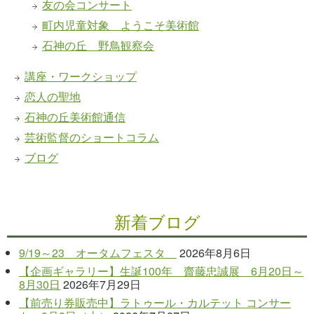
友の会コンサート
町内児童対象 ようこそ美術館
石神の丘 野鳥観察会
講座・ワークショップ
恋人の聖地
石神の丘美術館通信
芸術監督のショートコラム
ブログ
新着ブログ
9/19～23 オータムフェスタ
2026年8月6日
【企画ギャラリー】生誕100年 齋藤忠誠展 6月20日～
8月30日
2026年7月29日
【前売り券販売中】ラトゥール・カルテット コンサー