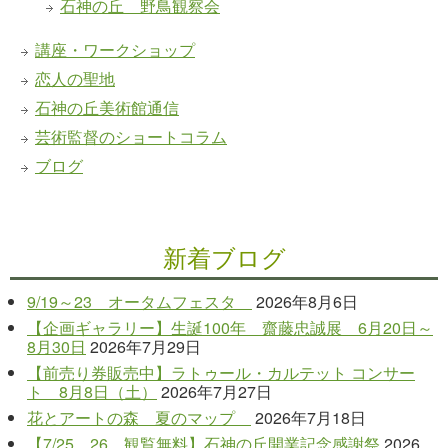
石神の丘 野鳥観察会
講座・ワークショップ
恋人の聖地
石神の丘美術館通信
芸術監督のショートコラム
ブログ
新着ブログ
9/19～23 オータムフェスタ
2026年8月6日
【企画ギャラリー】生誕100年 齋藤忠誠展 6月20日～
8月30日
2026年7月29日
【前売り券販売中】ラトゥール・カルテット コンサー
ト 8月8日（土）
2026年7月27日
花とアートの森 夏のマップ
2026年7月18日
【7/25、26 観覧無料】石神の丘開業記念感謝祭
2026