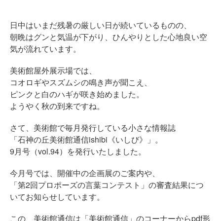
日中はいまだ残暑の厳しい日が続いているものの、
朝晩はグンと気温が下がり、ひんやりとした心地良い空
気が流れています。
美術館屋外展示場では、
コオロギやスズムシの鳴き声が聞こえ、
ピンクと白のハギが咲き始めました。
ようやく秋の到来ですね。
さて、美術館で毎月発行している小さな情報誌
「石神の丘美術館通信ishibi《いしび》」。
9月号（vol.94）を発行いたしました。
今月号では、開催中の企画展のご案内や、
「第2回プロポーズの言葉コンテスト」の審査結果につ
いてお知らせしています。
この、美術館通信は「美術館通信」のコーナーからpdf形