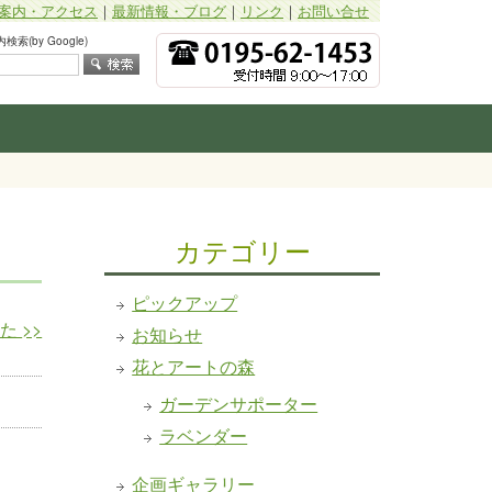
案内・アクセス
｜
最新情報・ブログ
｜
リンク
｜
お問い合せ
索(by Google)
カテゴリー
ピックアップ
した
>>
お知らせ
花とアートの森
ガーデンサポーター
ラベンダー
企画ギャラリー