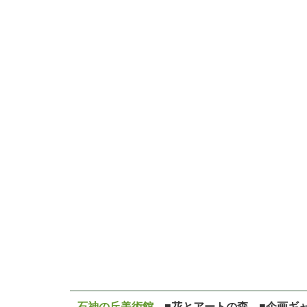
石神の丘美術館
■花とアートの森 ■企画ギ