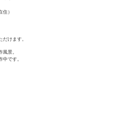
在住）
ただけます。
作風景。
作中です。