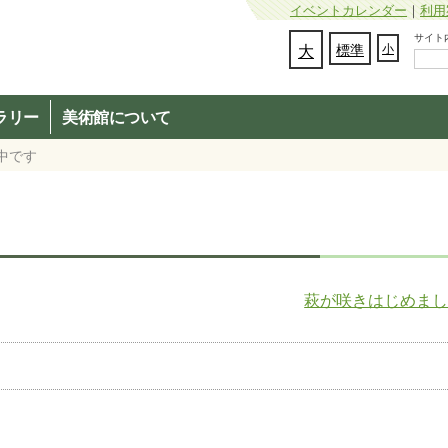
イベントカレンダー
｜
利用
サイト内検
文字の大きさを変更：
大
標準
小
ラリー
美術館について
中です
萩が咲きはじめま