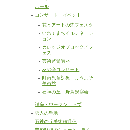
ホール
コンサート・イベント
花とアートの森フェスタ
いわてまちイルミネーシ
ョン
カレッジオブロック／フ
ェス
芸術監督講座
友の会コンサート
町内児童対象 ようこそ
美術館
石神の丘 野鳥観察会
講座・ワークショップ
恋人の聖地
石神の丘美術館通信
芸術監督のショートコラム