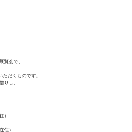
る展覧会で、
いただくものです。
お借りし、
住）
在住）