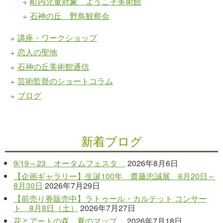
町内児童対象 ようこそ美術館
石神の丘 野鳥観察会
講座・ワークショップ
恋人の聖地
石神の丘美術館通信
芸術監督のショートコラム
ブログ
新着ブログ
9/19～23 オータムフェスタ
2026年8月6日
【企画ギャラリー】生誕100年 齋藤忠誠展 6月20日～
8月30日
2026年7月29日
【前売り券販売中】ラトゥール・カルテット コンサー
ト 8月8日（土）
2026年7月27日
花とアートの森 夏のマップ
2026年7月18日