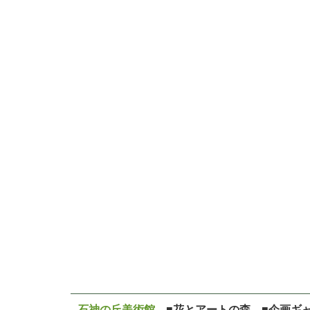
石神の丘美術館
■花とアートの森 ■企画ギ