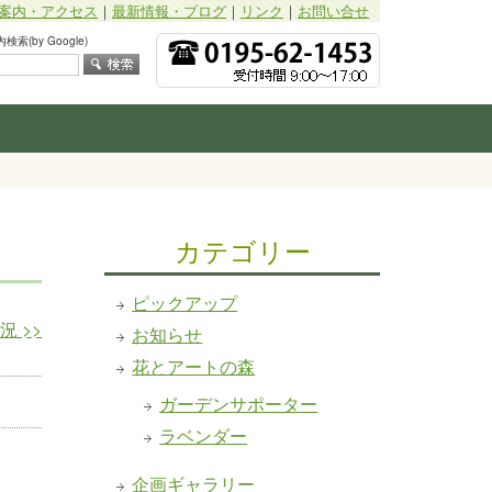
案内・アクセス
｜
最新情報・ブログ
｜
リンク
｜
お問い合せ
索(by Google)
カテゴリー
ピックアップ
状況
>>
お知らせ
花とアートの森
ガーデンサポーター
ラベンダー
企画ギャラリー