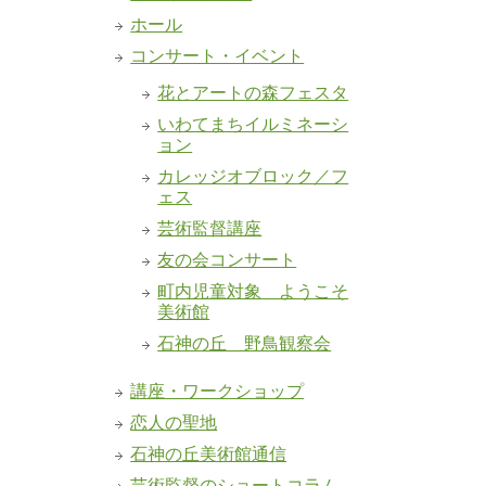
ホール
コンサート・イベント
花とアートの森フェスタ
いわてまちイルミネーシ
ョン
カレッジオブロック／フ
ェス
芸術監督講座
友の会コンサート
町内児童対象 ようこそ
美術館
石神の丘 野鳥観察会
講座・ワークショップ
恋人の聖地
石神の丘美術館通信
芸術監督のショートコラム