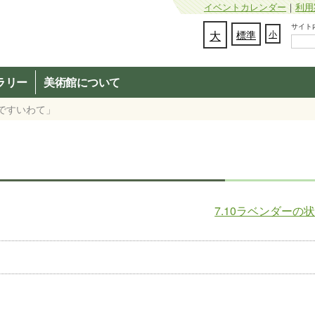
イベントカレンダー
｜
利用
サイト内検
文字の大きさを変更：
大
標準
小
ラリー
美術館について
ですいわて」
7.10ラベンダーの