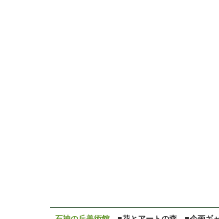
石神の丘美術館
■花とアートの森 ■企画ギ