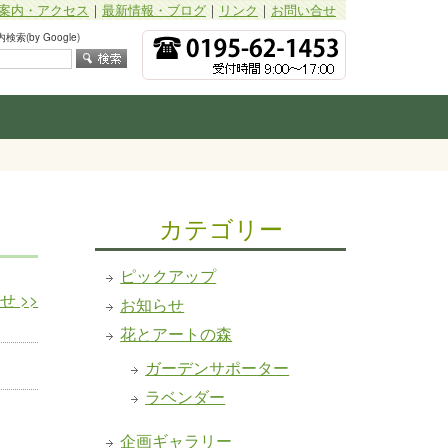
案内・アクセス
｜
最新情報・ブログ
｜
リンク
｜
お問い合せ
索(by Google)
カテゴリー
ピックアップ
らせ
>>
お知らせ
花とアートの森
ガーデンサポーター
ラベンダー
企画ギャラリー