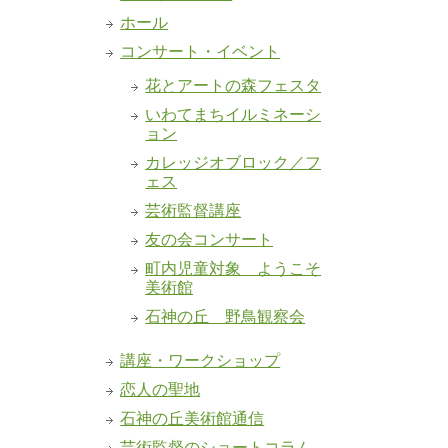
ホール
コンサート・イベント
花とアートの森フェスタ
いわてまちイルミネーシ
ョン
カレッジオブロック／フ
ェス
芸術監督講座
友の会コンサート
町内児童対象 ようこそ
美術館
石神の丘 野鳥観察会
講座・ワークショップ
恋人の聖地
石神の丘美術館通信
芸術監督のショートコラム