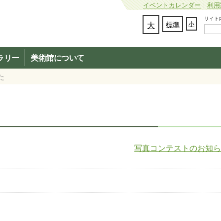
イベントカレンダー
｜
利用
サイト内検
文字の大きさを変更：
大
標準
小
ラリー
美術館について
た
写真コンテストのお知