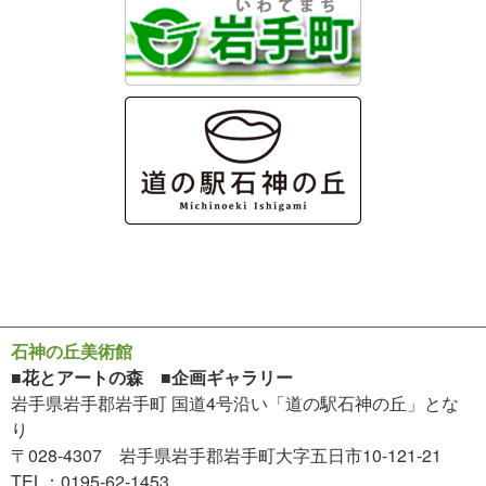
石神の丘美術館
■花とアートの森 ■企画ギャラリー
岩手県岩手郡岩手町 国道4号沿い「道の駅石神の丘」とな
り
〒028-4307 岩手県岩手郡岩手町大字五日市10-121-21
TEL：0195-62-1453